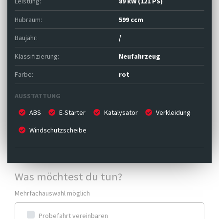
Leistung:
89 kW (121 PS)
Hubraum:
599 ccm
Baujahr:
/
Klassifizierung:
Neufahrzeug
Farbe:
rot
AUSSTATTUNG
ABS
E-Starter
Katalysator
Verkleidung
Windschutzscheibe
Was möchtest du tun?
Mehrfachauswahl möglich
Probefahrt vereinbaren