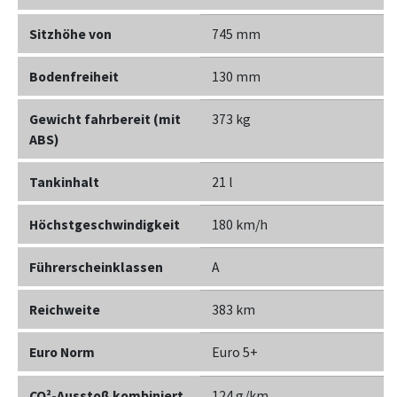
Sitzhöhe von
745 mm
Bodenfreiheit
130 mm
Gewicht fahrbereit (mit
373 kg
ABS)
Tankinhalt
21 l
Höchstgeschwindigkeit
180 km/h
Führerscheinklassen
A
Reichweite
383 km
Euro Norm
Euro 5+
CO²-Ausstoß kombiniert
124 g/km